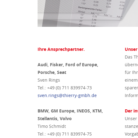
Ihre Ansprechpartner.
Unser 
Das Th
Audi, Fisker, Ford of Europe,
überne
Porsche, Seat
für Ih
Sven Rings
einem.
Tel.: +49 (0) 711 839974-73
sparen
sven.rings@thierry-gmbh.de
Inform
BMW, GM Europe, INEOS, KTM,
Der in
Stellantis, Volvo
Unser
Timo Schmidt
stanze
Tel.: +49 (0) 711 839974-75
Vorgab