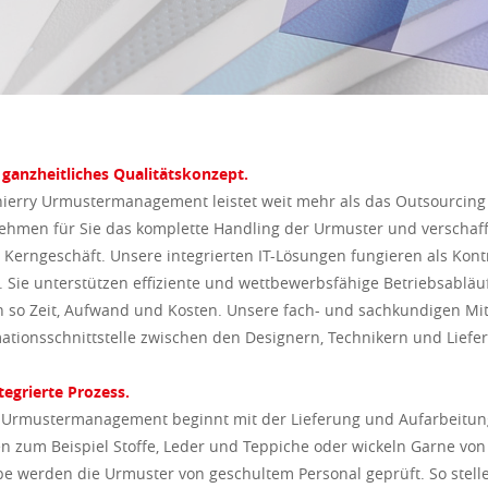
ganzheitliches Qualitätskonzept.
ierry Urmustermanagement leistet weit mehr als das Outsourcing
hmen für Sie das komplette Handling der Urmuster und verschaffe
r Kerngeschäft. Unsere integrierten IT-Lösungen fungieren als Kont
 Sie unterstützen effiziente und wettbewerbsfähige Betriebsabläu
 so Zeit, Aufwand und Kosten. Unsere fach- und sachkundigen Mi
ationsschnittstelle zwischen den Designern, Technikern und Liefe
tegrierte Prozess.
 Urmustermanagement beginnt mit der Lieferung und Aufarbeitun
n zum Beispiel Stoffe, Leder und Teppiche oder wickeln Garne vo
e werden die Urmuster von geschultem Personal geprüft. So stellen