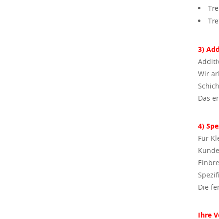
Tre
Tre
3) Add
Additi
Wir ar
Schich
Das er
4) Spe
Für Kl
Kunden
Einbre
Spezif
Die fe
Ihre V