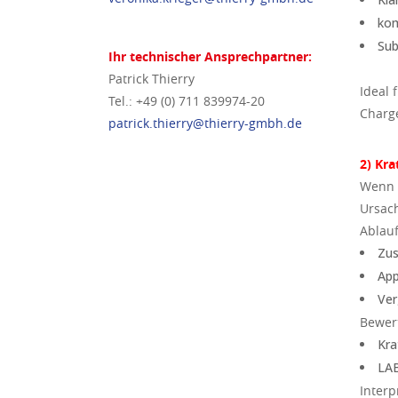
kom
Sub
Ihr technischer Ansprechpartner:
Patrick Thierry
Ideal 
Tel.: +49 (0) 711 839974-20
Charge
patrick.thierry@thierry-gmbh.de
2) Kr
Wenn K
Ursac
Ablauf
Zus
App
Ver
Bewer
Kra
LAB
Interp