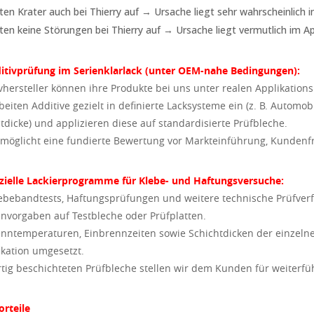
ten Krater auch bei Thierry auf → Ursache liegt sehr wahrscheinlich 
ten keine Störungen bei Thierry auf → Ursache liegt vermutlich im A
itivprüfung im Serienklarlack (unter OEM-nahe Bedingungen):
vhersteller können ihre Produkte bei uns unter realen Applikatio
beiten Additive gezielt in definierte Lacksysteme ein (z. B. Automob
tdicke) und applizieren diese auf standardisierte Prüfbleche.
möglicht eine fundierte Bewertung vor Markteinführung, Kundenf
zielle Lackierprogramme für Klebe- und Haftungsversuche:
ebebandtests, Haftungsprüfungen und weitere technische Prüfverf
vorgaben auf Testbleche oder Prüfplatten.
nntemperaturen, Einbrennzeiten sowie Schichtdicken der einzeln
ikation umgesetzt.
rtig beschichteten Prüfbleche stellen wir dem Kunden für weiterfü
orteile