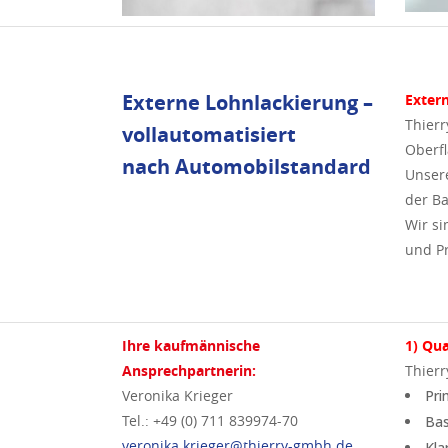
Externe Lohnlackierung –
Extern
Thierr
vollautomatisiert
Oberf
nach Automobilstandard
Unsere
der Ba
Wir si
und Pr
Ihre kaufmännische
1) Qua
Ansprechpartnerin:
Thierr
Veronika Krieger
Pri
Tel.: +49 (0) 711 839974-70
Bas
veronika.krieger@thierry-gmbh.de
Kla