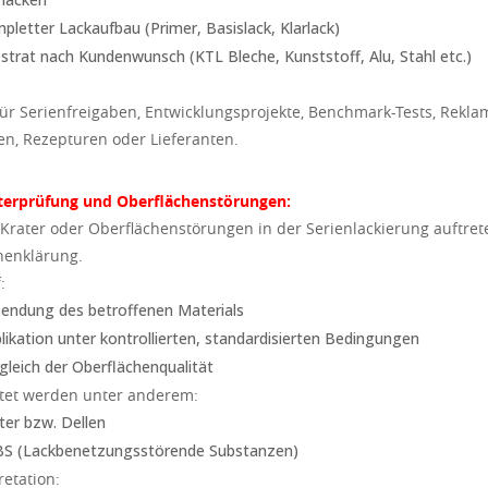
pletter Lackaufbau (Primer, Basislack, Klarlack)
strat nach Kundenwunsch (KTL Bleche, Kunststoff, Alu, Stahl etc.)
für Serienfreigaben, Entwicklungsprojekte, Benchmark-Tests, Rekl
n, Rezepturen oder Lieferanten.
aterprüfung und Oberflächenstörungen:
rater oder Oberflächenstörungen in der Serienlackierung auftrete
henklärung.
:
endung des betroffenen Materials
likation unter kontrollierten, standardisierten Bedingungen
gleich der Oberflächenqualität
tet werden unter anderem:
ter bzw. Dellen
S (Lackbenetzungsstörende Substanzen)
retation: