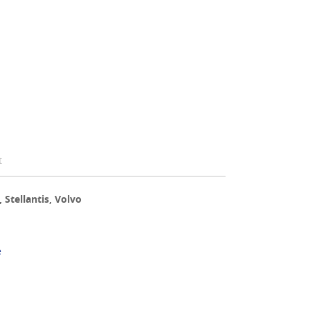
t
Stellantis, Volvo
e