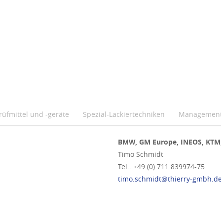
rüfmittel und -geräte
Spezial-Lackiertechniken
Managemen
BMW, GM Europe, INEOS, KTM, 
Timo Schmidt
Tel.: +49 (0) 711 839974-75
timo.schmidt@thierry-gmbh.d